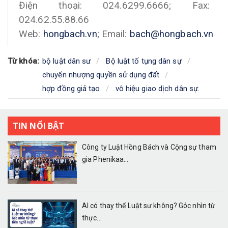
Điện thoại: 024.6299.6666; Fax:
024.62.55.88.66
Web:
hongbach.vn
; Email:
bach@hongbach.vn
Từ khóa:
bộ luật dân sư
Bộ luật tố tụng dân sự
chuyển nhượng quyền sử dụng đất
hợp đồng giả tạo
vô hiệu giao dịch dân sự.
TIN NỔI BẬT
Công ty Luật Hồng Bách và Cộng sự tham
gia Phenikaa...
AI có thay thế Luật sư không? Góc nhìn từ
thực...