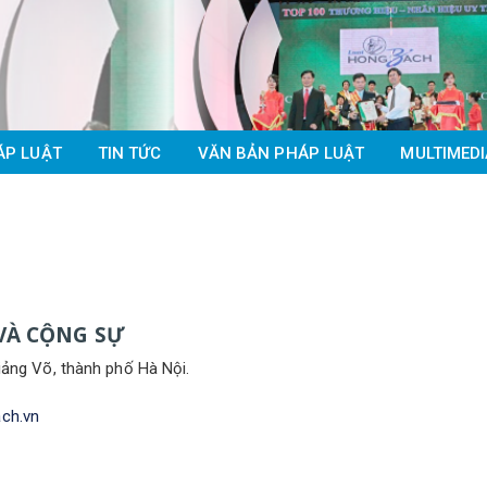
ÁP LUẬT
TIN TỨC
VĂN BẢN PHÁP LUẬT
MULTIMEDI
VÀ CỘNG SỰ
ảng Võ, thành phố Hà Nội.
ch.vn