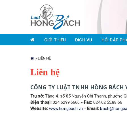
Nhảy
đến
GIỚI THIỆU
DỊCH VỤ
HỎI ĐÁP PH
nội
dung
Bạn
»
LIÊN HỆ
đang
Liên hệ
ở
đây
CÔNG TY LUẬT TNHH HỒNG BÁCH 
Trụ sở:
Tầng 4, số 85 Nguyễn Chí Thanh, phường Gi
Điện thoại:
024.6299.6666 -
Fax:
024.62.55.88.66
Website:
www.hongbach.vn
-
Email:
bach@hongba