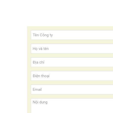
Tên
Công
ty
Họ
và
tên
Địa
*
chỉ
*
Điện
thoại
Email
*