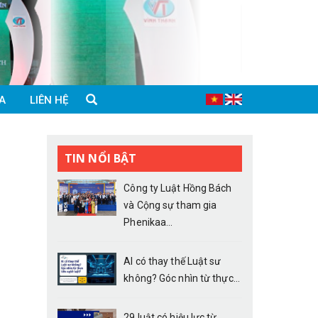
A
LIÊN HỆ
TIN NỔI BẬT
Công ty Luật Hồng Bách
và Cộng sự tham gia
Phenikaa...
AI có thay thế Luật sư
không? Góc nhìn từ thực...
29 luật có hiệu lực từ