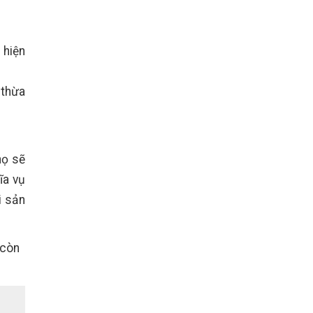
 hiện
 thừa
họ sẽ
ĩa vụ
i sản
 còn