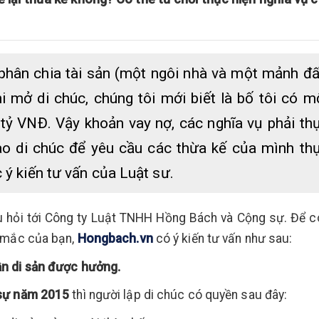
c phân chia tài sản (một ngôi nhà và một mảnh đấ
 mở di chúc, chúng tôi mới biết là bố tôi có m
tỷ VNĐ. Vậy khoản vay nợ, các nghĩa vụ phải th
ào di chúc để yêu cầu các thừa kế của mình th
ý kiến tư vấn của Luật sư.
u hỏi tới Công ty Luật TNHH Hồng Bách và Cộng sự. Để c
c mắc của bạn,
Hongbach.vn
có ý kiến tư vấn như sau:
hần di sản được hưởng.
 sự năm 2015
thì người lập di chúc có quyền sau đây: