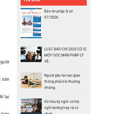
Bản tin pháp lý số
07/2026
LUẬT BÁO CHÍ 2025 CÓ GÌ
MỚI? GÓC NHÌN PHÁP LÝ
người
VỀ...
Người gây tai nạn giao
i sản
thông phải bồi thường
những...
ể lại
Sở hữu kỳ nghỉ: cơ hội
nghỉ dưỡng hay rủi ro
pháp...