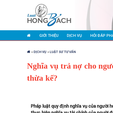
Nhảy
đến
GIỚI THIỆU
DỊCH VỤ
HỎI ĐÁP PH
nội
dung
Bạn
»
DỊCH VỤ
»
LUẬT SƯ TƯ VẤN
đang
ở
Nghĩa vụ trả nợ cho ngư
đây
thừa kế?
Pháp luật quy định nghĩa vụ của người 
thực hiện nghĩa vụ tài chính của người đ