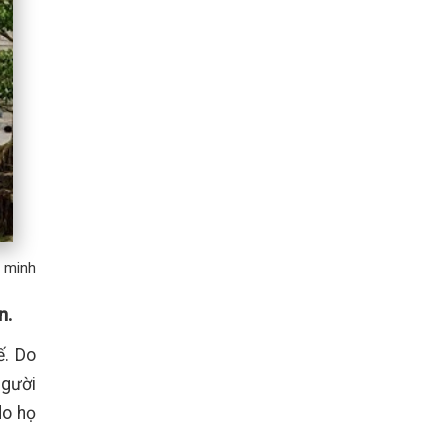
h minh
n.
ế. Do
người
do họ