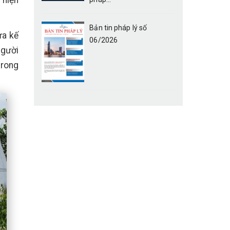
 hiện
Bản tin pháp lý số
ừa kế
06/2026
người
trong