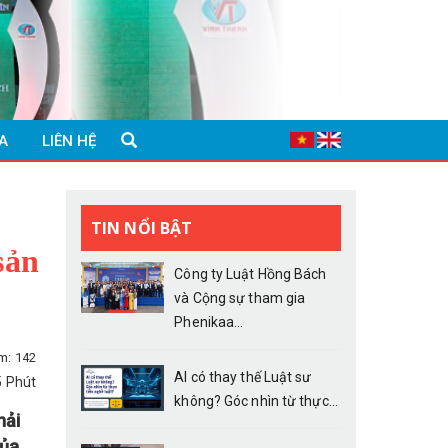
A
LIÊN HỆ
TIN NỔI BẬT
sản
Công ty Luật Hồng Bách
và Cộng sự tham gia
Phenikaa...
m: 142
AI có thay thế Luật sư
5 Phút
không? Góc nhìn từ thực...
hải
của