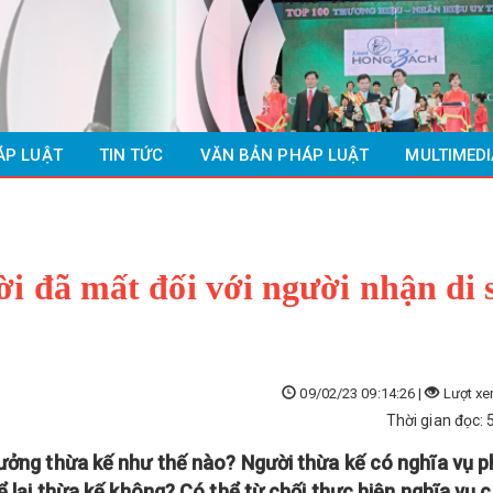
ÁP LUẬT
TIN TỨC
VĂN BẢN PHÁP LUẬT
MULTIMEDI
ời đã mất đối với người nhận di 
09/02/23 09:14:26 |
Lượt xe
Thời gian đọc: 
hưởng thừa kế như thế nào? Người thừa kế có nghĩa vụ p
ể lại thừa kế không? Có thể từ chối thực hiện nghĩa vụ 