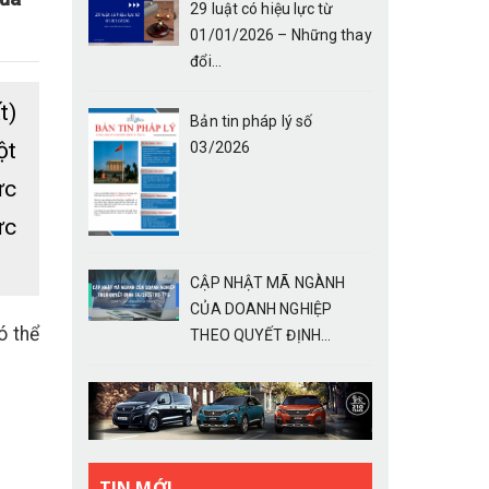
29 luật có hiệu lực từ
01/01/2026 – Những thay
đổi...
t)
Bản tin pháp lý số
ột
03/2026
ực
ực
CẬP NHẬT MÃ NGÀNH
CỦA DOANH NGHIỆP
ó thể
THEO QUYẾT ĐỊNH...
TIN MỚI