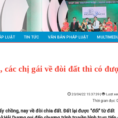
ÁP LUẬT
TIN TỨC
VĂN BẢN PHÁP LUẬT
MULTIMEDI
 các chị gái về đòi đất thì có đư
20/04/22 15:37:39 |
Lượt xe
Thời gian đọc: 
lấy chồng, nay về đòi chia đất. Đất lại được "đổi" từ đất
ở Hải Dương gọi đến chương trình truyền hình trực tiếp