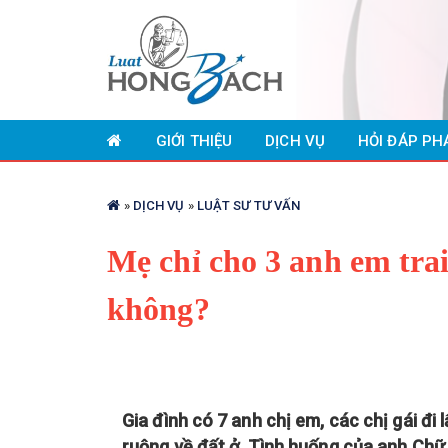
Nhảy
đến
GIỚI THIỆU
DỊCH VỤ
HỎI ĐÁP PH
nội
dung
Bạn
»
DỊCH VỤ
»
LUẬT SƯ TƯ VẤN
đang
ở
Mẹ chỉ cho 3 anh em trai,
đây
không?
Gia đình có 7 anh chị em, các chị gái đi 
ruộng về đất ở. Tình huống của anh Chữ 