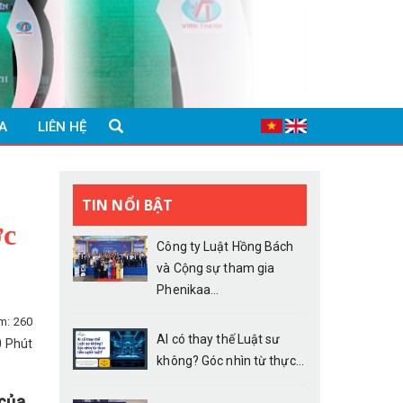
A
LIÊN HỆ
TIN NỔI BẬT
ợc
Công ty Luật Hồng Bách
và Cộng sự tham gia
Phenikaa...
m: 260
AI có thay thế Luật sư
0 Phút
không? Góc nhìn từ thực...
 của