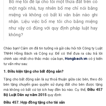
Bố mẹ tôi để lại cho tôi một thửa đất trên có
một ngôi nhà, tuy nhiên bố mẹ chỉ nói bằng
miệng và không có bất kì văn bản nào ghi
nhận. Liệu việc bố mẹ tôi cho bằng miệng
như vậy có đúng với quy định pháp luật hay
không?
Chào bạn! Cảm ơn đã tin tưởng và gửi câu hỏi tới Công ty Luật
TNHH Hồng Bách và Cộng sự. Để có thể đưa ra câu trả lời
chính xác nhất cho thắc mắc của bạn,
Hongbach.vn
có ý kiến
tư vấn như sau:
1. Điều kiện tặng cho bất động sản?
Tặng cho bất động sản là sự thoả thuận giữa các bên, theo đó
bên tặng chuyển giao quyền sử dụng đất cho bên được tặng
mà không có bất cứ lợi ích hay đền bù nào. Cụ thể,
Điều 457
Bộ Luật Dân sự năm 2015
quy định:
Điều 457. Hợp đồng tặng cho tài sản