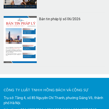
Bản tin pháp lý số 06/2026
CÔNG TY LUẬT TNHH HỒNG BÁCH VÀ CỘNG SỰ
Trụ sở: Tầng 4, số 85 Nguyễn Chí Thanh, phường Giảng Võ, thành
phố Hà Nội.