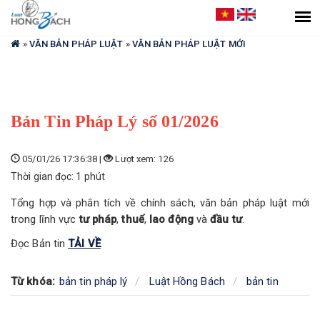
Bạn
đang
ở
»
VĂN BẢN PHÁP LUẬT
»
VĂN BẢN PHÁP LUẬT MỚI
đây
Bản Tin Pháp Lý số 01/2026
05/01/26 17:36:38 |
Lượt xem: 126
Thời gian đọc: 1 phút
Tổng hợp và phân tích về chính sách, văn bản pháp luật mới
trong lĩnh vực
tư pháp
,
thuế
,
lao động
và
đầu tư
.
Đọc Bản tin
TẢI VỀ
Từ khóa:
bản tin pháp lý
Luật Hồng Bách
bản tin