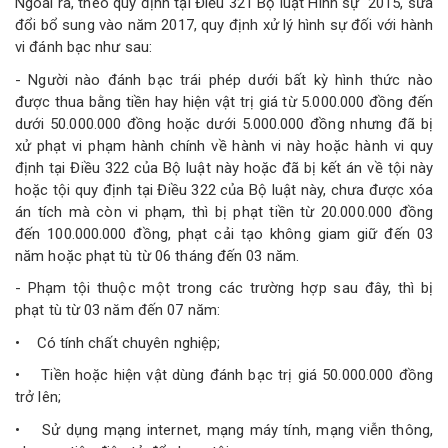
Ngoài ra, theo quy định tại Điều 321 Bộ luật Hình sự 2015, sửa
đổi bổ sung vào năm 2017, quy định xử lý hình sự đối với hành
vi đánh bạc như sau:
- Người nào đánh bạc trái phép dưới bất kỳ hình thức nào
được thua bằng tiền hay hiện vật trị giá từ 5.000.000 đồng đến
dưới 50.000.000 đồng hoặc dưới 5.000.000 đồng nhưng đã bị
xử phạt vi phạm hành chính về hành vi này hoặc hành vi quy
định tại Điều 322 của Bộ luật này hoặc đã bị kết án về tội này
hoặc tội quy định tại Điều 322 của Bộ luật này, chưa được xóa
án tích mà còn vi phạm, thì bị phạt tiền từ 20.000.000 đồng
đến 100.000.000 đồng, phạt cải tạo không giam giữ đến 03
năm hoặc phạt tù từ 06 tháng đến 03 năm.
- Phạm tội thuộc một trong các trường hợp sau đây, thì bị
phạt tù từ 03 năm đến 07 năm:
• Có tính chất chuyên nghiệp;
• Tiền hoặc hiện vật dùng đánh bạc trị giá 50.000.000 đồng
trở lên;
• Sử dụng mạng internet, mạng máy tính, mạng viễn thông,