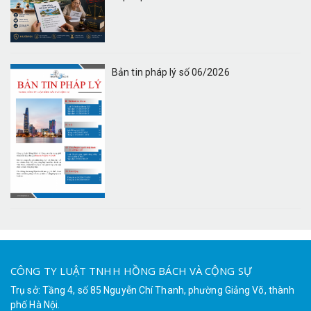
Bản tin pháp lý số 06/2026
CÔNG TY LUẬT TNHH HỒNG BÁCH VÀ CỘNG SỰ
Trụ sở: Tầng 4, số 85 Nguyễn Chí Thanh, phường Giảng Võ, thành
phố Hà Nội.