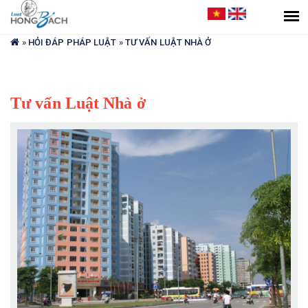
Bạn
đang
»
HỎI ĐÁP PHÁP LUẬT
»
TƯ VẤN LUẬT NHÀ Ở
ở
đây
Tư vấn Luật Nhà ở