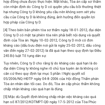
hợp đồng chưa được thực hiện. Mặt khác, Tòa án cấp sơ thẩm
còn nhận định do Công ty D có quyền yêu cầu bồi thường thiệt
hại nhưng Công ty D không yêu cầu nên không xem xét yêu
cầu của Công ty D là không đúng, ảnh hưởng đến quyền lợi
hợp pháp của Công ty D.
[4] Theo biên bản phiên tòa sơ thẩm ngày 18-01-2012, đại diện
Công ty D có mặt tại phiên tòa nên phải biết nội dung và quyết
định của Tòa án. Ngày 10-02-2012, Công ty D mới có đơn
kháng cáo (dấu bưu điện nơi gửi là ngày 25-02-2012, dấu công
văn đến ngày 27-02-2012) là đã quá hạn theo quy định tại Điều
245 Bộ luật Tố tụng dân sự.
Tuy nhiên, Công ty D cho rằng lý do kháng cáo quá hạn là do
đại diện Công ty không nghe rõ chủ tọa tuyên án là không có
căn cứ theo quy định tại mục 5 phần I Nghị quyết số
05/2006/NQ-HĐTP ngày 04-8-2006 của Hội đồng Thẩm phán
Tòa án nhân dân tối cao. Do đó, Tòa án cấp phúc thẩm không
chấp nhận kháng cáo quá hạn là đúng.
[5] Mặc dù Quyết định không chấp nhận việc kháng cáo quá
hạn số 87/2012/KDTMPT-QĐ ngày 17-5-2012 của Tòa Phúc