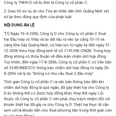
Công ty TNHH D với bị đơn là Công ty cổ phần C.
2. Giao hồ sơ vụ án cho Tòa án nhân dân tỉnh Quảng Ninh xét
xử lại theo đúng quy định của pháp luật.
NỘI DUNG ÁN LỆ
“[1] Ngày 10-4-2006, Công ty D cho Công ty cổ phần C thuê
hai đầu máy vỏ thép và lai dắt tàu ra vào tại cảng 10-10 và
cảng Khe Dây Quảng Ninh, có hiệu lực từ ngày ký đến ngày 31-
12-2006 theo Hợp đồng kinh tế số 1141/HĐ-CNQN. Trong hợp
đồng không có thỏa thuận về điều kiện chấm dứt hợp đồng.
Tuy nhiên, đến ngày 17-8-2006, Công ty cổ phần C có Văn bản
số 2349/INDEVCO thông báo chấm dứt hợp đồng từ ngày 20-
8-2006 với lý do “không có nhu cầu thuê 2 đầu máy”.
Thời gian Công ty cổ phần C ra văn bản thông báo đến khi
chấm dứt hợp đồng là quá ngắn, đã gây thiệt hại cho Công ty
D do không thể có được hợp đồng khác thay thế ngay. Lỗi
thuộc về Công ty cổ phần C nên phải chịu trách nhiệm đối với
khoản thiệt hại đã gây ra cho Công ty D. Thiệt hại thực tế cần
xem xét là khoản tiền cho thuê phương tiện trong thời gian còn