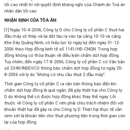
tối cao nhất trí với quyết định kháng nghị của Chánh án Toà án
nhân dân tối cao.
NHẬN ĐỊNH CỦA TÒA ÁN:
[1] Ngày 10-4-2006, Công ty D cho Công ty cổ phần C thuê hai
đầu máy vỏ thép và lai dắt tàu ra vào tại cảng 10-10 và cảng
Khe Dây Quảng Ninh, có hiệu lực từ ngày ký đến ngày 31-12-
2006 theo Hợp đồng kinh tế số 1141/HĐ-CNQN. Trong hợp
đồng không có thỏa thuận về điều kiện chấm dứt hợp đồng.
Tuy nhiên, đến ngày 17-8-2006, Công ty cổ phần C có Văn bản
số 2349/INDEVCO thông báo chấm dứt hợp đồng từ ngày 20-
8-2006 với lý do “không có nhu cầu thuê 2 đầu máy”.
Thời gian Công ty cổ phần C ra văn bản thông báo đến khi
chấm dứt hợp đồng là quá ngắn, đã gây thiệt hại cho Công ty
D do không thể có được hợp đồng khác thay thế ngay. Lỗi
thuộc về Công ty cổ phần C nên phải chịu trách nhiệm đối với
khoản thiệt hại đã gây ra cho Công ty D. Thiệt hại thực tế cần
xem xét là khoản tiền cho thuê phương tiện trong thời gian còn
lại của hợp đồng.