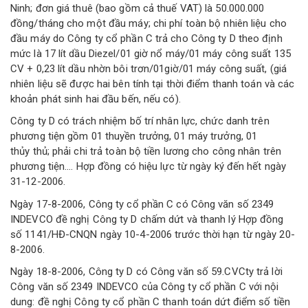
Ninh; đơn giá thuê (bao gồm cả thuế VAT) là 50.000.000
đồng/tháng cho một đầu máy; chi phí toàn bộ nhiên liệu cho
đầu máy do Công ty cổ phần C trả cho Công ty D theo định
mức là 17 lít dầu Diezel/01 giờ nổ máy/01 máy công suất 135
CV + 0,23 lít dầu nhờn bôi trơn/01giờ/01 máy công suất, (giá
nhiên liệu sẽ được hai bên tính tại thời điểm thanh toán và các
khoản phát sinh hai đầu bến, nếu có).
Công ty D có trách nhiệm bố trí nhân lực, chức danh trên
phương tiện gồm 01 thuyền trưởng, 01 máy trưởng, 01
thủy thủ; phải chi trả toàn bộ tiền lương cho công nhân trên
phương tiện.... Hợp đồng có hiệu lực từ ngày ký đến hết ngày
31-12-2006.
Ngày 17-8-2006, Công ty cổ phần C có Công văn số 2349
INDEVCO đề nghị Công ty D chấm dứt và thanh lý Hợp đồng
số 1141/HĐ-CNQN ngày 10-4-2006 trước thời hạn từ ngày 20-
8-2006.
Ngày 18-8-2006, Công ty D có Công văn số 59.CVCty trả lời
Công văn số 2349 INDEVCO của Công ty cổ phần C với nội
dung: đề nghị Công ty cổ phần C thanh toán dứt điểm số tiền