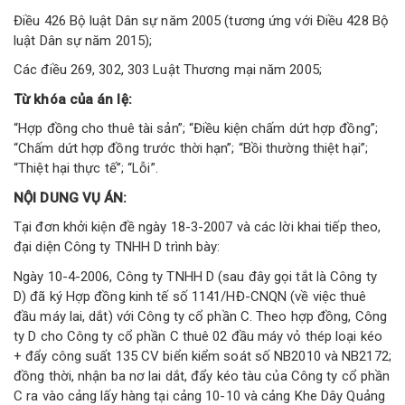
Điều 426 Bộ luật Dân sự năm 2005 (tương ứng với Điều 428 Bộ
luật Dân sự năm 2015);
Các điều 269, 302, 303 Luật Thương mại năm 2005;
Từ khóa của án lệ:
“Hợp đồng cho thuê tài sản”; “Điều kiện chấm dứt hợp đồng”;
“Chấm dứt hợp đồng trước thời hạn”; “Bồi thường thiệt hại”;
“Thiệt hại thực tế”; “Lỗi”.
NỘI DUNG VỤ ÁN:
Tại đơn khởi kiện đề ngày 18-3-2007 và các lời khai tiếp theo,
đại diện Công ty TNHH D trình bày:
Ngày 10-4-2006, Công ty TNHH D (sau đây gọi tắt là Công ty
D) đã ký Hợp đồng kinh tế số 1141/HĐ-CNQN (về việc thuê
đầu máy lai, dắt) với Công ty cổ phần C. Theo hợp đồng, Công
ty D cho Công ty cổ phần C thuê 02 đầu máy vỏ thép loại kéo
+ đẩy công suất 135 CV biển kiểm soát số NB2010 và NB2172;
đồng thời, nhận ba nơ lai dắt, đẩy kéo tàu của Công ty cổ phần
C ra vào cảng lấy hàng tại cảng 10-10 và cảng Khe Dây Quảng