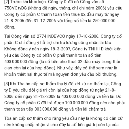
[2] Trước khi khởi kiện, Công ty D đã có Công văn số
75CVCtyDG (không đề ngày, tháng, chỉ ghi năm 2006) yêu cầu
Công ty cổ phần C thanh toán tiền thuê 02 đầu máy từ ngày
21-8-2006 đến 31-12-2006 với tổng số tiền là 250.000.000
đồng.
Tại Công văn số 2774 INDEVCO ngày 17-10-2006, Công ty cổ
phần C chỉ đồng ý hỗ trợ chi trả lương công nhân lái tàu.
Không đồng ý nên ngày 18-3-2007, Công ty TNHH D khởi kiện
yêu cầu Công ty cổ phần C phải thanh toán số tiền
403.000.000 đồng (là số tiền cho thuê 02 đầu máy trong thời
gian còn lại của hợp đồng). Như vậy, đây có thể xem như là
khoản thiệt hại thực tế mà nguyên đơn yêu cầu bồi thường.
[3] Khi Tòa án cấp sơ thẩm thụ lý để xét xử sơ thẩm lại, Công
ty D yêu cầu đòi giá trị còn lại của hợp đồng từ ngày 21-8-
2006 đến ngày 31-12-2008 là 403.000.000 đồng và tiền lãi. Do
Công ty cổ phần C đã trả được 100.000.000 đồng nên còn phải
thanh toán tiếp 303.000.000 đồng và tiền lãi chậm trả.
Tòa án cấp sơ thẩm cho rằng yêu cầu này là không có căn cứ
nên không chấp nhận vì cho đây là số tiền giá trị còn lại của