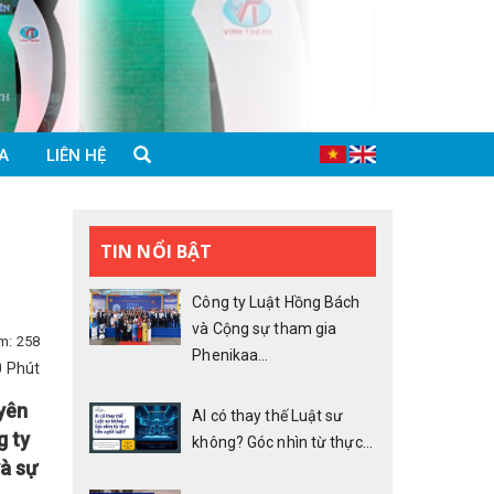
A
LIÊN HỆ
TIN NỔI BẬT
Công ty Luật Hồng Bách
và Cộng sự tham gia
m: 258
Phenikaa...
0 Phút
yên
AI có thay thế Luật sư
g ty
không? Góc nhìn từ thực...
và sự