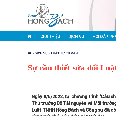
Nhảy
đến
GIỚI THIỆU
DỊCH VỤ
HỎI ĐÁP PH
nội
dung
Bạn
»
DỊCH VỤ
»
LUẬT SƯ TƯ VẤN
đang
ở
Sự cần thiết sửa đổi Luậ
đây
Ngày 8/6/2022, tại chương trình "Câu c
Thứ trưởng Bộ Tài nguyên và Môi trườn
Luật TNHH Hồng Bách và Cộng sự đã có n