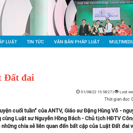
ÁP LUẬT
TIN TỨC
VĂN BẢN PHÁP LUẬT
MULTIMEDI
t Đất đai
01/08/22 15:58:27 |
Lượt xe
Thời gian đọc: 
huyện cuối tuần" của ANTV, Giáo sư Đặng Hùng Võ - ngu
g cùng Luật sư Nguyễn Hồng Bách - Chủ tịch HĐTV Côn
hững chia sẻ liên quan đến bất cập của Luật Đất đai 