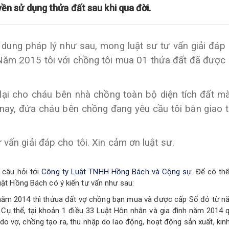
ền sử dụng thửa đất sau khi qua đời.
i dung pháp lý như sau, mong luật sư tư vấn giải đáp
: Năm 2015 tôi với chồng tôi mua 01 thửa đất đã được
lại cho cháu bên nhà chồng toàn bộ diện tích đất m
nay, đứa cháu bên chồng đang yêu cầu tôi bàn giao 
 vấn giải đáp cho tôi. Xin cảm ơn luật sư.
 câu hỏi tới
Công ty Luật TNHH Hồng Bách và Cộng sự
. Để có th
uật Hồng Bách có ý kiến tư vấn như sau:
 năm 2014 thì thửua đất vợ chồng bạn mua và được cấp Sổ đỏ từ 
 Cụ thể, tại khoản 1 điều 33 Luật Hôn nhân và gia đình năm 2014 
do vợ, chồng tạo ra, thu nhập do lao động, hoạt động sản xuất, kin