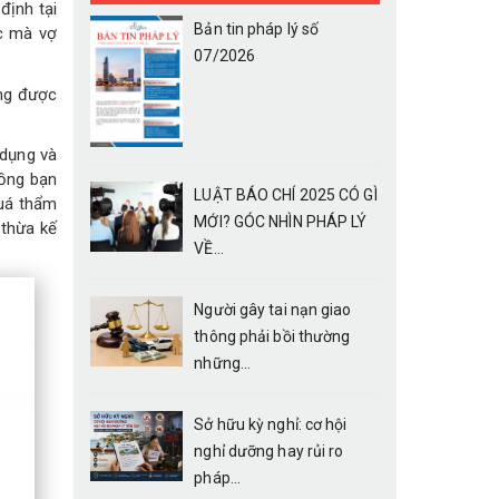
định tại
Bản tin pháp lý số
c mà vợ
07/2026
ồng được
 dụng và
hồng bạn
LUẬT BÁO CHÍ 2025 CÓ GÌ
quá thẩm
MỚI? GÓC NHÌN PHÁP LÝ
 thừa kế
VỀ...
Người gây tai nạn giao
thông phải bồi thường
những...
Sở hữu kỳ nghỉ: cơ hội
nghỉ dưỡng hay rủi ro
pháp...