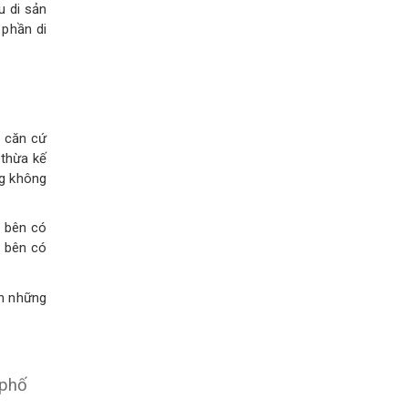
u di sản
 phần di
g căn cứ
 thừa kế
g không
c bên có
c bên có
òn những
 phố