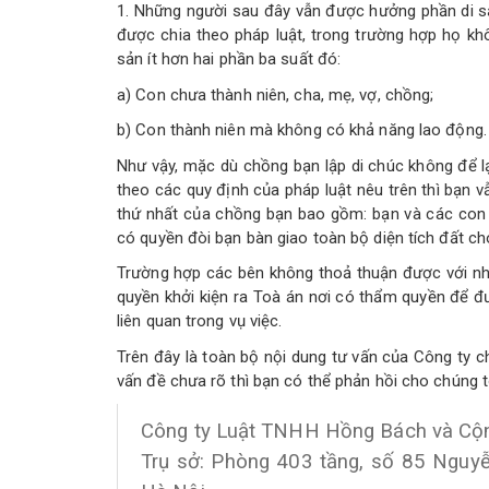
1. Những người sau đây vẫn được hưởng phần di sả
được chia theo pháp luật, trong trường hợp họ k
sản ít hơn hai phần ba suất đó:
a) Con chưa thành niên, cha, mẹ, vợ, chồng;
b) Con thành niên mà không có khả năng lao động.
Như vậy, mặc dù chồng bạn lập di chúc không để 
theo các quy định của pháp luật nêu trên thì bạn 
thứ nhất của chồng bạn bao gồm: bạn và các con
có quyền đòi bạn bàn giao toàn bộ diện tích đất c
Trường hợp các bên không thoả thuận được với nha
quyền khởi kiện ra Toà án nơi có thẩm quyền để đư
liên quan trong vụ việc.
Trên đây là toàn bộ nội dung tư vấn của Công ty 
vấn đề chưa rõ thì bạn có thể phản hồi cho chúng t
Công ty Luật TNHH Hồng Bách và Cộ
Trụ sở: Phòng 403 tầng, số 85 Nguy