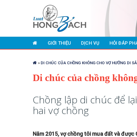
Nhảy
đến
GIỚI THIỆU
DỊCH VỤ
HỎI ĐÁP PH
nội
dung
Bạn
»
DI CHÚC CỦA CHỒNG KHÔNG CHO VỢ HƯỞNG DI S
đang
Di chúc của chồng không
ở
đây
Chồng lập di chúc để l
hai vợ chồng
Năm 2015, vợ chồng tôi mua đất và được 