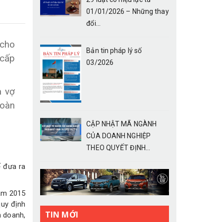
01/01/2026 – Những thay
đổi...
 cho
Bản tin pháp lý số
 cấp
03/2026
à vợ
toàn
CẬP NHẬT MÃ NGÀNH
CỦA DOANH NGHIỆP
THEO QUYẾT ĐỊNH...
ể đưa ra
năm 2015
quy định
TIN MỚI
h doanh,