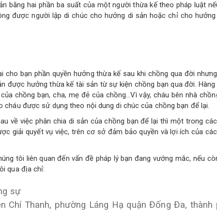
n bằng hai phần ba suất của một người thừa kế theo pháp luật nế
hông được người lập di chúc cho hưởng di sản hoặc chỉ cho hưởng
lại cho bạn phần quyền hưởng thừa kế sau khi chồng qua đời nhưn
vẫn được hưởng thừa kế tài sản từ sự kiện chồng bạn qua đời. Hàng
 của chồng bạn, cha, mẹ đẻ của chồng…Vì vậy, cháu bên nhà chồn
ho cháu được sử dụng theo nội dung di chúc của chồng bạn để lại.
u về việc phân chia di sản của chồng bạn để lại thì một trong cá
ợc giải quyết vụ việc, trên cơ sở đảm bảo quyền và lợi ích của cá
chúng tôi liên quan đến vấn đề pháp lý bạn đang vướng mắc, nếu c
ôi qua địa chỉ:
ng sự
ễn Chí Thanh, phường Láng Hạ quận Đống Đa, thành