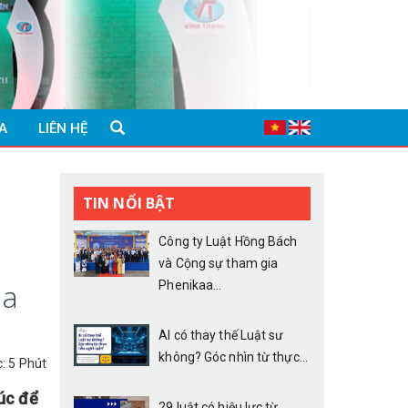
A
LIÊN HỆ
TIN NỔI BẬT
Công ty Luật Hồng Bách
và Cộng sự tham gia
ủa
Phenikaa...
AI có thay thế Luật sư
không? Góc nhìn từ thực...
c: 5 Phút
úc để
29 luật có hiệu lực từ