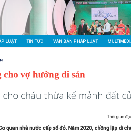
ÁP LUẬT
TIN TỨC
VĂN BẢN PHÁP LUẬT
MULTIMEDI
ẢN
 cho vợ hưởng di sản
ại cho cháu thừa kế mảnh đất c
Thời gian đọ
Cơ quan nhà nước cấp sổ đỏ. Năm 2020, chồng lập di ch